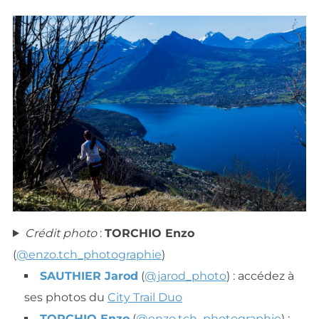
Crédit photo
:
TORCHIO Enzo
(
@enzo.tch_photographie
)
SAUTHIER Jarod
(
@jarod_photo
) : accédez à
ses photos du
City Trail Duo
TORCHIO Enzo
(
@enzo.tch_photographie
) :