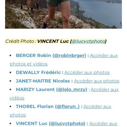
Crédit Photo :
VINCENT Luc (
@lucvctphoto
)
BERGER Robin (
@robinbrger
) :
Accéder aux
photos et vidéos
DEWALLY Frédéric :
Accéder aux photos
JANET-MAITRE Nicolas :
Accéder aux photos
MARIZY Laurent (
@lolo_mrzy
)
:
Accéder aux
vidéos
THOREL Florian (
@florun_
) :
Accéder aux
photos
VINCENT Luc (
@lucvctphoto
) :
Accéder aux