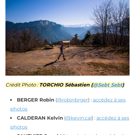
Crédit Photo :
TORCHIO Sébastien (
@Sebt Sebt
)
BERGER Robin
(
@robinbrger
) :
accédez à ses
photos
CALDERAN Kelvin
(
@kevin.cal
) :
accédez à ses
photos