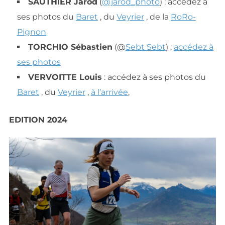
SAUTHIER Jarod
(
@jarod_photo
) : accédez à
ses photos du
Baret
, du
Veyrier
, de la
RoRo-
Pignon
TORCHIO Sébastien
(@
Sebt Sebt
) :
accédez à
ses
photos
VERVOITTE Louis
: accédez à ses photos du
Baret
, du
Veyrier
,
à l’arrivée
,
EDITION 2024